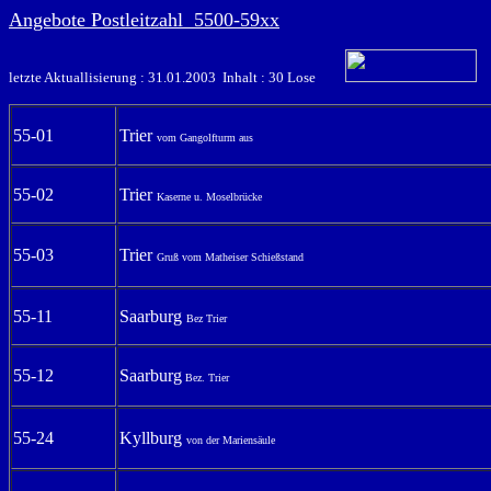
Angebote Postleitzahl 5500-59xx
letzte Aktuallisierung : 31.01.2003 Inhalt : 30 Lose
55-01
Trier
vom Gangolfturm aus
55-02
Trier
Kaserne u. Moselbrücke
55-03
Trier
Gruß vom Matheiser Schießstand
55-11
Saarburg
Bez Trier
55-12
Saarburg
Bez. Trier
55-24
Kyllburg
von der Mariensäule