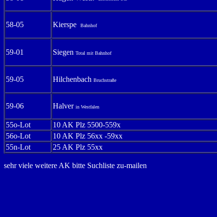
58-05
Kierspe
Bahnhof
59-01
Siegen
Total mit Bahnhof
59-05
Hilchenbach
Bruchstraße
59-06
Halver
in Westfalen
55o-Lot
10 AK Plz 5500-559x
56o-Lot
10 AK Plz 56xx -59xx
55n-Lot
25 AK Plz 55xx
sehr viele weitere AK bitte Suchliste zu-mailen