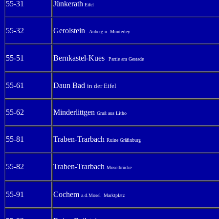
55-31
Jünkerath
Eifel
55-32
Gerolstein
Auberg u. Munterley
55-51
Bernkastel-Kues
Partie am Gestade
55-61
Daun Bad
in der Eifel
55-62
Minderlittgen
Gruß aus Litho
55-81
Traben-Trarbach
Ruine Gräfinburg
55-82
Traben-Trarbach
Moselbrücke
55-91
Cochem
a.d.Mosel Marktplatz