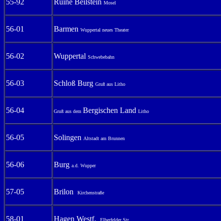
55-92
Ruine Beilstein
Mosel
56-01
Barmen
Wuppertal neues Theater
56-02
Wuppertal
Schwebebahn
56-03
Schloß Burg
Gruß aus Litho
56-04
Bergischen Land
Gruß aus dem
Litho
56-05
Solingen
Altstadt am Brunnen
56-06
Burg
a.d. Wupper
57-05
Brilon
Kirchenstraße
58-01
Hagen Westf.
Elberfelder Str.