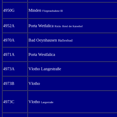
4950G
Minden
Fliegeraufnahme III
4952A
Porta Wetfalica
Rücks
Hotel der Kaiserhof
4970A
Bad Oeynhausen
Hallenbad
4971A
Porta Westfalica
4973A
Vlotho Langestraße
4973B
Vlotho
4973C
Vlotho
Langestraße