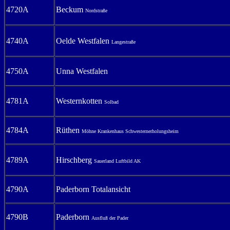
4720A
Beckum
Nordstraße
4740A
Oelde Westfalen
Langestraße
4750A
Unna Westfalen
4781A
Westernkotten
Solbad
4784A
Rüthen
Möhne Krankenhaus Schwesternerholungsheim
4789A
Hirschberg
Sauerland Luftbild AK
4790A
Paderborn Totalansicht
4790B
Paderborn
Ausfluß der Pader