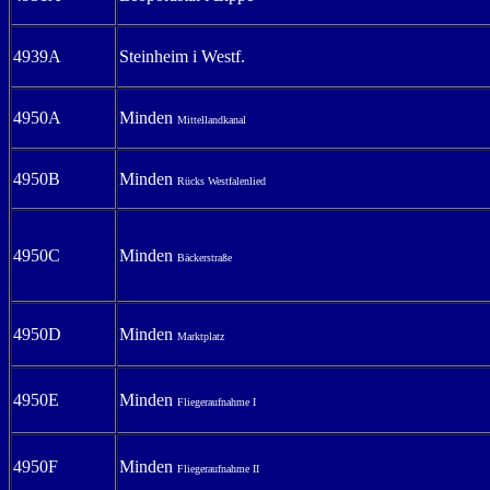
4939A
Steinheim i Westf.
4950A
Minden
Mittellandkanal
4950B
Minden
Rücks Westfalenlied
4950C
Minden
Bäckerstraße
4950D
Minden
Marktplatz
4950E
Minden
Fliegeraufnahme I
4950F
Minden
Fliegeraufnahme II