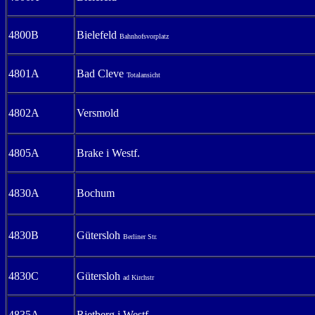
4800B
Bielefeld
Bahnhofsvorplatz
4801A
Bad Cleve
Totalansicht
4802A
Versmold
4805A
Brake i Westf.
4830A
Bochum
4830B
Gütersloh
Berliner Str.
4830C
Gütersloh
ad Kirchstr
4835A
Rietberg i Westf.