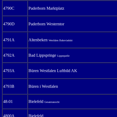
4790C
Paderborn Marktplatz
4790D
Paderborn Westerntor
4791A
Altenbeken
Westfalen Bahnviadukt
4792A
Bad Lippspringe
Lippequelle
4793A
Büren Westfalen Luftbild AK
4793B
Büren i Westfalen
48-01
Bielefeld
Gesamtansicht
4800A
Bielefeld