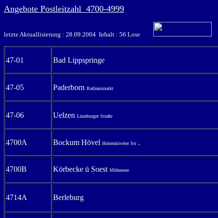
Angebote Postleitzahl 4700-4999
letzte Aktuallisierung : 28.09.2004 Inhalt : 56 Lose
47-01
Bad Lippspringe
47-05
Paderborn
Rathausmarkt
47-06
Uelzen
Lüneburger Straße
4700A
Bockum Hövel
.
Hohenhöveler Str
4700B
Körbecke ü Soest
Möhnesee
4714A
Berleburg