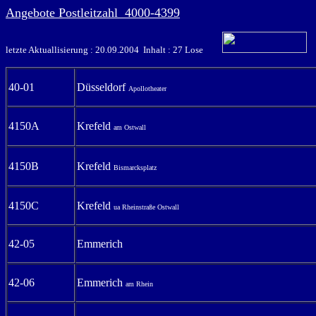
Angebote Postleitzahl 4000-4399
letzte Aktuallisierung : 20.09.2004 Inhalt : 27 Lose
40-01
Düsseldorf
Apollotheater
4150A
Krefeld
am Ostwall
4150B
Krefeld
Bismarcksplatz
4150C
Krefeld
ua Rheinstraße Ostwall
42-05
Emmerich
42-06
Emmerich
am Rhein