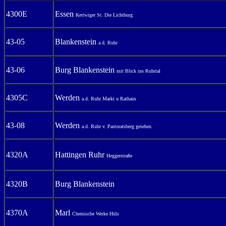
4300E
Essen
Kettwiger St. Die Lichtburg
43-05
Blankenstein
a.d. Ruhr
43-06
Burg Blankenstein
mit Blick ins Ruhrtal
4305C
Werden
a.d. Ruhr Markt u Rathaus
43-08
Werden
a.d. Ruhr v. Pastoratsberg gesehen
4320A
Hattingen Ruhr
Heggerstraße
4320B
Burg Blankenstein
4370A
Marl
Chemische Werke Hüls