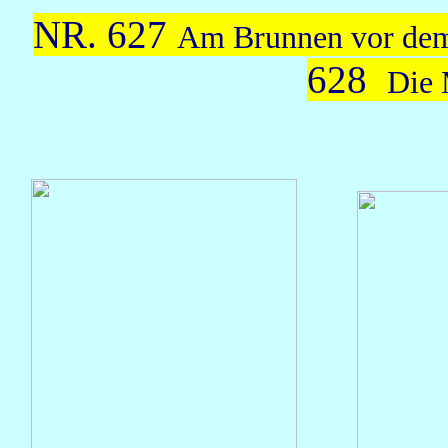
NR. 627
Am Brunnen vor dem
628
Die 