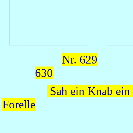
Nr. 629
630
Sah ein Knab ein
Forelle