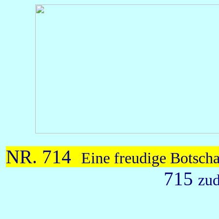
NR. 714
Eine freudige Botscha
715
zud